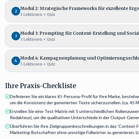
Modul 2: Strategische Frameworks für exzellente Erg
2
3
Lektionen
+ Quiz
Modul 3: Prompting für Content-Erstellung und Socia
3
3
Lektionen
+ Quiz
Modul 4: Kampagnenplanung und Optimierungsschle
4
3
Lektionen
+ Quiz
Ihre Praxis-Checkliste
Definieren Sie ein klares KI-Persona-Profil für Ihre Marke, beste
um die Konsistenz der generierten Texte sicherzustellen. (ca. 45 M
Erstellen Sie eine Test-Matrix mit 5 unterschiedlichen Rollenzuwe
Redakteur), um die qualitativen Unterschiede in der Output-Generie
Überführen Sie Ihre Zielgruppenbeschreibungen in das 'Context-Fra
Marketing-Botschaften ohne unnötige Füllwörter zu generieren. (ca