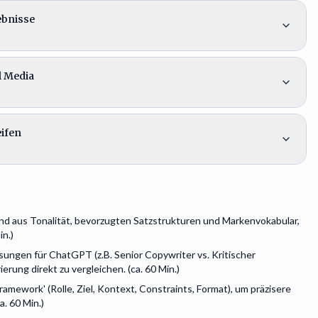
ebnisse
l Media
ifen
hend aus Tonalität, bevorzugten Satzstrukturen und Markenvokabular,
in.)
isungen für ChatGPT (z.B. Senior Copywriter vs. Kritischer
rung direkt zu vergleichen. (ca. 60 Min.)
mework' (Rolle, Ziel, Kontext, Constraints, Format), um präzisere
. 60 Min.)